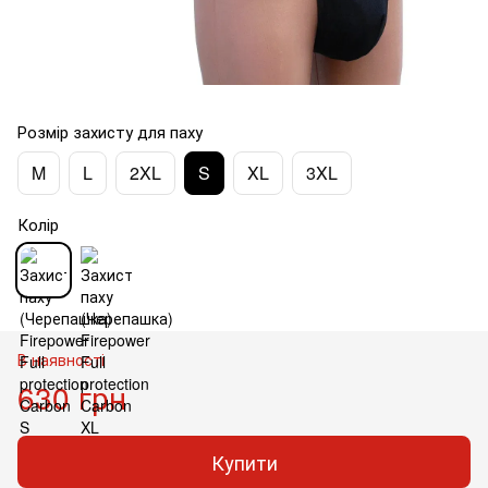
Розмір захисту для паху
M
L
2XL
S
XL
3XL
Колір
В наявності
630 грн
Купити