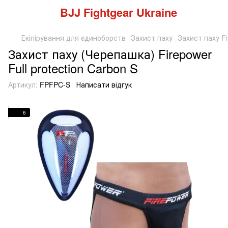
BJJ Fightgear Ukraine
Екіпірування для єдиноборств
Захист паху
Захист паху F
Захист паху (Черепашка) Firepower
Full protection Carbon S
Артикул:
FPFPC-S
Написати відгук
6